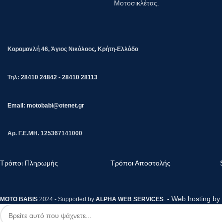
Μοτοσικλέτας.
Καραμανλή 46, Άγιος Νικόλαος, Κρήτη-Ελλάδα
Τηλ:
28410 24842
-
28410 28113
Email: motobabi@otenet.gr
Αρ. Γ.Ε.ΜΗ. 125367141000
Τρόποι Πληρωμής
Τρόποι Αποστολής
- Web hosting by 
MOTO BABIS
2024 - Supported by
ALPHA WEB SERVICES
.