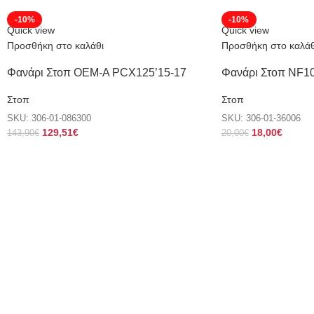
-10%
-10%
Quick view
Quick view
Προσθήκη στο καλάθι
Προσθήκη στο καλάθ
Φανάρι Στοπ OEM-A PCX125’15-17
Φανάρι Στοπ NF
Στοπ
Στοπ
SKU:
306-01-086300
SKU:
306-01-36006
129,51
€
18,00
€
143,90
€
20,00
€