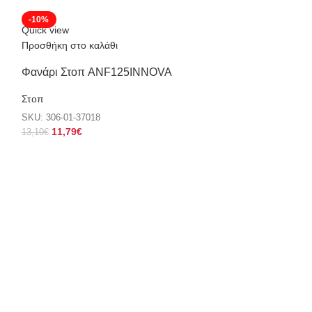
-10%
-10%
Quick view
Quick view
Προσθήκη στο καλάθι
Προσθήκη στο κα
Φανάρι Στοπ ANF125INNOVA
Φανάρι Στοπ X
Στοπ
Στοπ
SKU:
306-01-37018
SKU:
306-02-1010
11,79
€
53,10
€
13,10
€
59,00
€