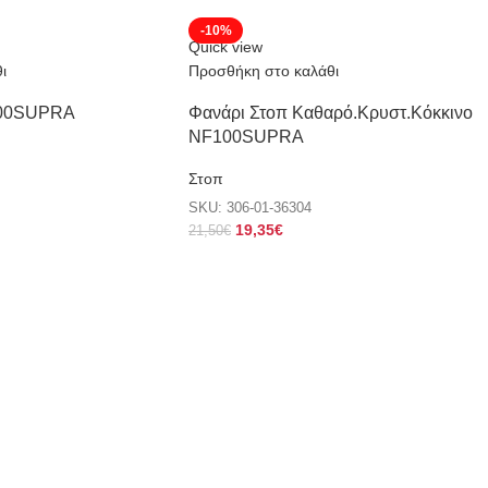
-10%
Quick view
ι
Προσθήκη στο καλάθι
100SUPRA
Φανάρι Στοπ Καθαρό.Kρυστ.Κόκκινο
NF100SUPRA
Στοπ
SKU:
306-01-36304
19,35
€
21,50
€