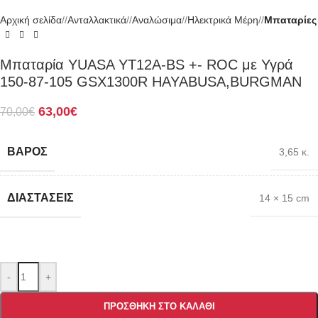
Αρχική σελίδα
/
Ανταλλακτικά
/
Αναλώσιμα
/
Ηλεκτρικά Μέρη
/
Μπαταρίες
Μπαταρία YUASA YT12A-BS +- ROC με Υγρά
150-87-105 GSX1300R HAYABUSA,BURGMAN
63,00
€
70,00
€
ΒΆΡΟΣ
3,65 κ.
ΔΙΑΣΤΆΣΕΙΣ
14 × 15 cm
-
+
ΠΡΟΣΘΉΚΗ ΣΤΟ ΚΑΛΆΘΙ