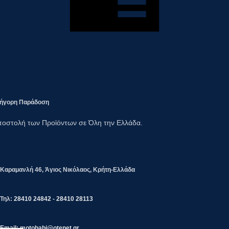
ήγορη Παράδοση​
οστολή των Προϊόντων σε Όλη την Ελλάδα.
Καραμανλή 46, Άγιος Νικόλαος, Κρήτη-Ελλάδα
Τηλ:
28410 24842
-
28410 28113
Email: motobabi@otenet.gr